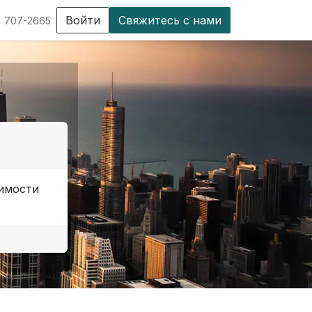
Войти
Свяжитесь с нами
) 707-2665
-
оимости