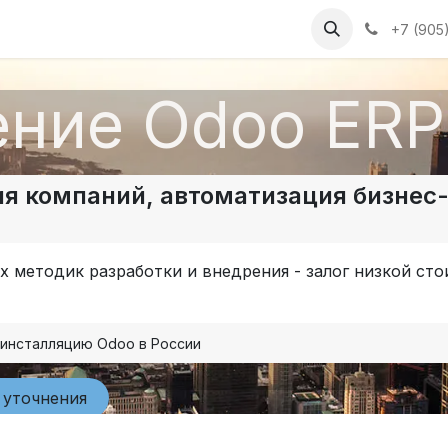
е проектами
Odoo в России
Модули Odoo
+7 (905
ение Odoo ERP
я компаний, автоматизация бизнес
х методик разработки и внедрения - залог низкой ст
инсталляцию Odoo в России
очнения​​​​​​